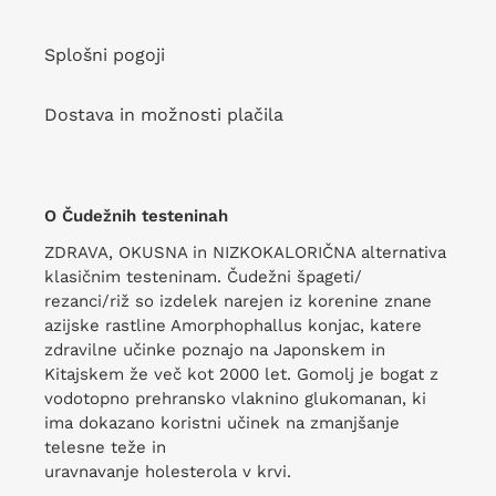
Splošni pogoji
Dostava in možnosti plačila
O Čudežnih testeninah
ZDRAVA, OKUSNA in NIZKOKALORIČNA alternativa
klasičnim testeninam. Čudežni špageti/
rezanci/riž so izdelek narejen iz korenine znane
azijske rastline Amorphophallus konjac, katere
zdravilne učinke poznajo na Japonskem in
Kitajskem že več kot 2000 let. Gomolj je bogat z
vodotopno prehransko vlaknino glukomanan, ki
ima dokazano koristni učinek na zmanjšanje
telesne teže in
uravnavanje holesterola v krvi.