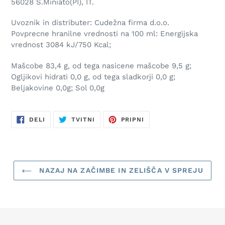
56028 S.Miniato(PI), IT.
Uvoznik in distributer: Cudežna firma d.o.o.
Povprecne hranilne vrednosti na 100 ml: Energijska
vrednost 3084 kJ/750 Kcal;
Mašcobe 83,4 g, od tega nasicene mašcobe 9,5 g;
Ogljikovi hidrati 0,0 g, od tega sladkorji 0,0 g;
Beljakovine 0,0g; Sol 0,0g
DELITE
TVITNITE
PRIPNITE
DELI
TVITNI
PRIPNI
V
V
V
FACEBOOKU
TWITTERJU
PINTERESTU
NAZAJ NA ZAČIMBE IN ZELIŠČA V SPREJU