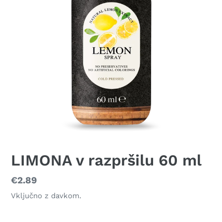
LIMONA v razpršilu 60 ml
Redna
€2.89
cena
Vključno z davkom.