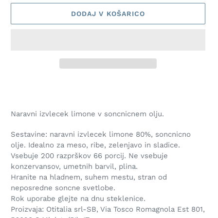
DODAJ V KOŠARICO
Izdelek
se
dodaja
Naravni izvlecek limone v soncnicnem olju.
v
košarico
Sestavine: naravni izvlecek limone 80%, soncnicno
olje. Idealno za meso, ribe, zelenjavo in sladice.
Vsebuje 200 razprškov 66 porcij. Ne vsebuje
konzervansov, umetnih barvil, plina.
Hranite na hladnem, suhem mestu, stran od
neposredne soncne svetlobe.
Rok uporabe glejte na dnu steklenice.
Proizvaja: Otitalia srl-SB, Via Tosco Romagnola Est 801,